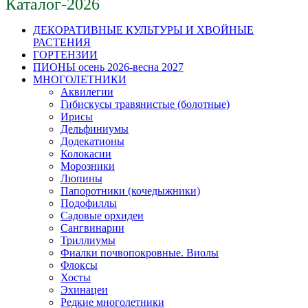
Каталог-2026
ДЕКОРАТИВНЫЕ КУЛЬТУРЫ И ХВОЙНЫЕ
РАСТЕНИЯ
ГОРТЕНЗИИ
ПИОНЫ осень 2026-весна 2027
МНОГОЛЕТНИКИ
Аквилегии
Гибискусы травянистые (болотные)
Ирисы
Дельфиниумы
Додекатионы
Колокасии
Морозники
Люпины
Папоротники (кочедыжники)
Подофиллы
Садовые орхидеи
Сангвинарии
Триллиумы
Фиалки почвопокровные. Виолы
Флоксы
Хосты
Эхинацеи
Редкие многолетники