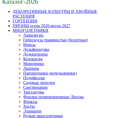
Каталог-2026
ДЕКОРАТИВНЫЕ КУЛЬТУРЫ И ХВОЙНЫЕ
РАСТЕНИЯ
ГОРТЕНЗИИ
ПИОНЫ осень 2026-весна 2027
МНОГОЛЕТНИКИ
Аквилегии
Гибискусы травянистые (болотные)
Ирисы
Дельфиниумы
Додекатионы
Колокасии
Морозники
Люпины
Папоротники (кочедыжники)
Подофиллы
Садовые орхидеи
Сангвинарии
Триллиумы
Фиалки почвопокровные. Виолы
Флоксы
Хосты
Эхинацеи
Редкие многолетники