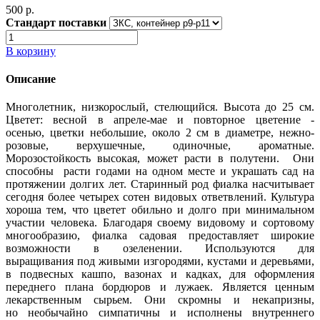
500 p.
Стандарт поставки
В корзину
Описание
Многолетник, низкорослый, стелющийся. Высота до 25 см.
Цветет: весной в апреле-мае и повторное цветение -
осенью, цветки небольшие, около 2 см в диаметре, нежно-
розовые, верхушечные, одиночные, ароматные.
Морозостойкость высокая, может расти в полутени. Они
способны расти годами на одном месте и украшать сад на
протяжении долгих лет. Старинный род фиалка насчитывает
сегодня более четырех сотен видовых ответвлений. Культура
хороша тем, что цветет обильно и долго при минимальном
участии человека. Благодаря своему видовому и сортовому
многообразию, фиалка садовая предоставляет широкие
возможности в озеленении. Используются для
выращивания под живыми изгородями, кустами и деревьями,
в подвесных кашпо, вазонах и кадках, для оформления
переднего плана бордюров и лужаек. Является ценным
лекарственным сырьем. Они скромны и некапризны,
но необычайно симпатичны и исполнены внутреннего