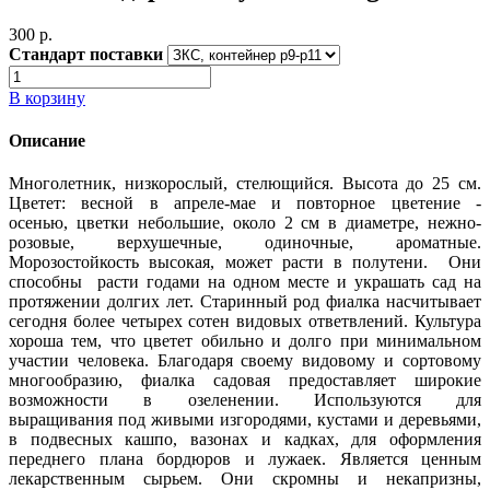
300 p.
Стандарт поставки
В корзину
Описание
Многолетник, низкорослый, стелющийся. Высота до 25 см.
Цветет: весной в апреле-мае и повторное цветение -
осенью, цветки небольшие, около 2 см в диаметре, нежно-
розовые, верхушечные, одиночные, ароматные.
Морозостойкость высокая, может расти в полутени. Они
способны расти годами на одном месте и украшать сад на
протяжении долгих лет. Старинный род фиалка насчитывает
сегодня более четырех сотен видовых ответвлений. Культура
хороша тем, что цветет обильно и долго при минимальном
участии человека. Благодаря своему видовому и сортовому
многообразию, фиалка садовая предоставляет широкие
возможности в озеленении. Используются для
выращивания под живыми изгородями, кустами и деревьями,
в подвесных кашпо, вазонах и кадках, для оформления
переднего плана бордюров и лужаек. Является ценным
лекарственным сырьем. Они скромны и некапризны,