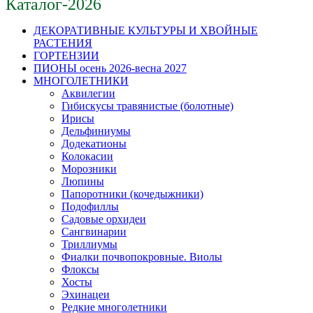
Каталог-2026
ДЕКОРАТИВНЫЕ КУЛЬТУРЫ И ХВОЙНЫЕ
РАСТЕНИЯ
ГОРТЕНЗИИ
ПИОНЫ осень 2026-весна 2027
МНОГОЛЕТНИКИ
Аквилегии
Гибискусы травянистые (болотные)
Ирисы
Дельфиниумы
Додекатионы
Колокасии
Морозники
Люпины
Папоротники (кочедыжники)
Подофиллы
Садовые орхидеи
Сангвинарии
Триллиумы
Фиалки почвопокровные. Виолы
Флоксы
Хосты
Эхинацеи
Редкие многолетники