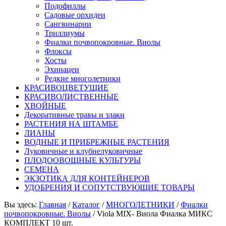
Подофиллы
Садовые орхидеи
Сангвинарии
Триллиумы
Фиалки почвопокровные. Виолы
Флоксы
Хосты
Эхинацеи
Редкие многолетники
КРАСИВОЦВЕТУЩИЕ
КРАСИВОЛИСТВЕННЫЕ
ХВОЙНЫЕ
Декоративные травы и злаки
РАСТЕНИЯ НА ШТАМБЕ
ЛИАНЫ
ВОДНЫЕ И ПРИБРЕЖНЫЕ РАСТЕНИЯ
Луковичные и клубнелуковичные
ПЛОДООВОЩНЫЕ КУЛЬТУРЫ
СЕМЕНА
ЭКЗОТИКА ДЛЯ КОНТЕЙНЕРОВ
УДОБРЕНИЯ И СОПУТСТВУЮЩИЕ ТОВАРЫ
Вы здесь:
Главная
/
Каталог
/
МНОГОЛЕТНИКИ
/
Фиалки
почвопокровные. Виолы
/
Viola MIX- Виола Фиалка МИКС
КОМПЛЕКТ 10 шт.