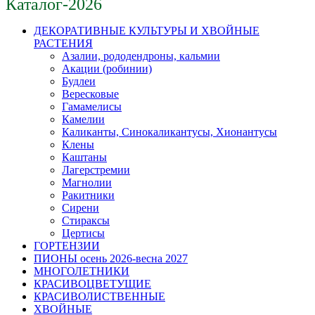
Каталог-2026
ДЕКОРАТИВНЫЕ КУЛЬТУРЫ И ХВОЙНЫЕ
РАСТЕНИЯ
Азалии, рододендроны, кальмии
Акации (робинии)
Будлеи
Вересковые
Гамамелисы
Камелии
Каликанты, Синокаликантусы, Хионантусы
Клены
Каштаны
Лагерстремии
Магнолии
Ракитники
Сирени
Стираксы
Цертисы
ГОРТЕНЗИИ
ПИОНЫ осень 2026-весна 2027
МНОГОЛЕТНИКИ
КРАСИВОЦВЕТУЩИЕ
КРАСИВОЛИСТВЕННЫЕ
ХВОЙНЫЕ