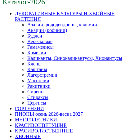
Каталог-2026
ДЕКОРАТИВНЫЕ КУЛЬТУРЫ И ХВОЙНЫЕ
РАСТЕНИЯ
Азалии, рододендроны, кальмии
Акации (робинии)
Будлеи
Вересковые
Гамамелисы
Камелии
Каликанты, Синокаликантусы, Хионантусы
Клены
Каштаны
Лагерстремии
Магнолии
Ракитники
Сирени
Стираксы
Цертисы
ГОРТЕНЗИИ
ПИОНЫ осень 2026-весна 2027
МНОГОЛЕТНИКИ
КРАСИВОЦВЕТУЩИЕ
КРАСИВОЛИСТВЕННЫЕ
ХВОЙНЫЕ